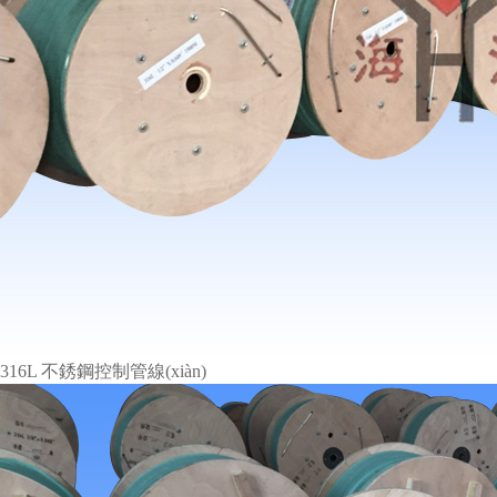
316L 不銹鋼控制管線(xiàn)