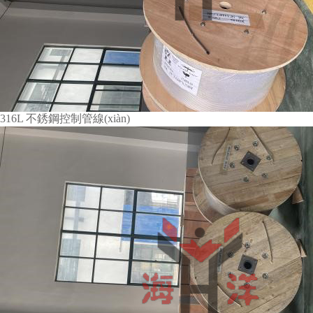
316L 不銹鋼控制管線(xiàn)